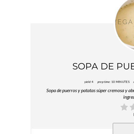
SOPA DE PU
yield:
4
prep time:
10 MINUTES
Sopa de puerros y patatas súper cremosa y abu
ingre