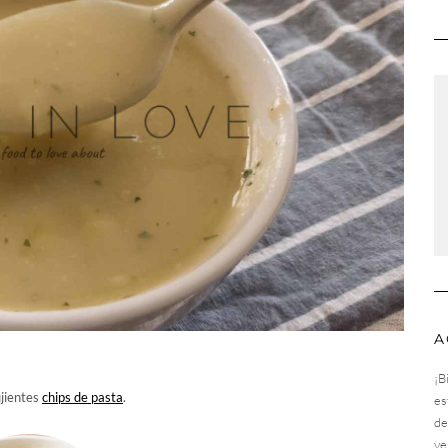
A
¡B
ujientes
chips de pasta
.
es
de
ve