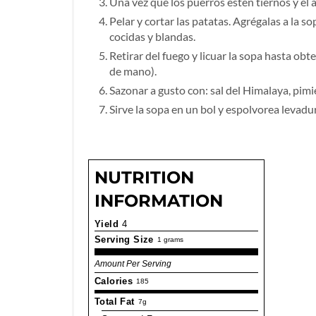
Una vez que los puerros estén tiernos y el aj
Pelar y cortar las patatas. Agrégalas a la s
cocidas y blandas.
Retirar del fuego y licuar la sopa hasta obt
de mano).
Sazonar a gusto con: sal del Himalaya, pimie
Sirve la sopa en un bol y espolvorea levadur
NUTRITION
INFORMATION
Yield
4
Serving Size
1 grams
Amount Per Serving
Calories
185
Total Fat
7g