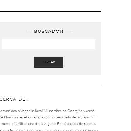
BUSCADOR
BUSCAR
CERCA DE…
ienvenidos a Vegan in love! Mi nombre es Georgina y armé
te blog con recetas veganas como resultado de la transición
 nuestra familia a una dieta vegana. En búsqueda de recetas
ganas fáciles y económicas, me encontré dentro de un nuevo