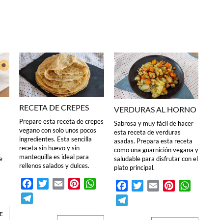
RECETA DE CREPES
VERDURAS AL HORNO
Prepare esta receta de crepes
Sabrosa y muy fácil de hacer
vegano con solo unos pocos
esta receta de verduras
ingredientes. Esta sencilla
asadas. Prepara esta receta
receta sin huevo y sin
como una guarnición vegana y
mantequilla es ideal para
e
saludable para disfrutar con el
rellenos salados y dulces.
plato principal.
Facebook
Twitter
Email
Pinterest
WhatsApp
Facebook
Twitter
Email
Pinterest
WhatsA
Telegram
Telegram
E