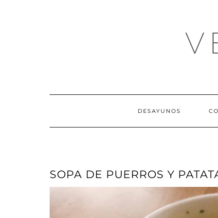
Skip
Saltar
to
al
Recipe
contenido
V
DESAYUNOS
C
SOPA DE PUERROS Y PATAT