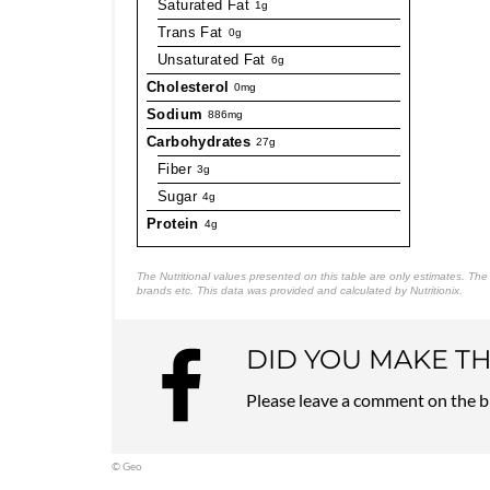
Saturated Fat
1g
Trans Fat
0g
Unsaturated Fat
6g
Cholesterol
0mg
Sodium
886mg
Carbohydrates
27g
Fiber
3g
Sugar
4g
Protein
4g
The Nutritional values presented on this table are only estimates. T
brands etc. This data was provided and calculated by Nutritionix.
DID YOU MAKE TH
Please leave a comment on the b
© Geo