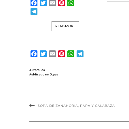
Facebook
Twitter
Email
Pinterest
WhatsApp
Telegram
READ MORE
Facebook
Twitter
Email
Pinterest
WhatsApp
Telegram
Autor:
Geo
Publicado en:
Sopas
SOPA DE ZANAHORIA, PAPA Y CALABAZA