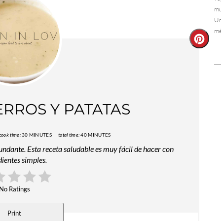
mu
Un
mé
Creat
Pinter
Pin
ERROS Y PATATAS
cook time:
30 MINUTES
total time:
40 MINUTES
ndante. Esta receta saludable es muy fácil de hacer con
dientes simples.
No Ratings
Print