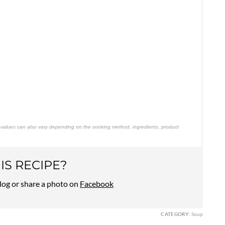
he values can also vary depending on the cooking method, ingredients, product
IS RECIPE?
log or share a photo on
Facebook
CATEGORY:
Soup