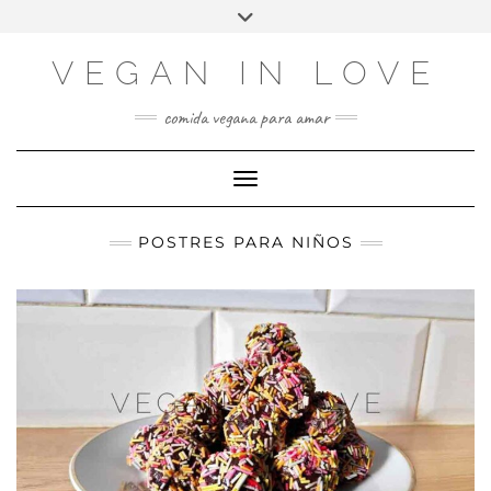
Saltar
Elegir
Alternar
al
un
la
contenido
idioma
cabecera
VEGAN IN LOVE
comida vegana para amar
Cambiar modo de navegación
POSTRES PARA NIÑOS