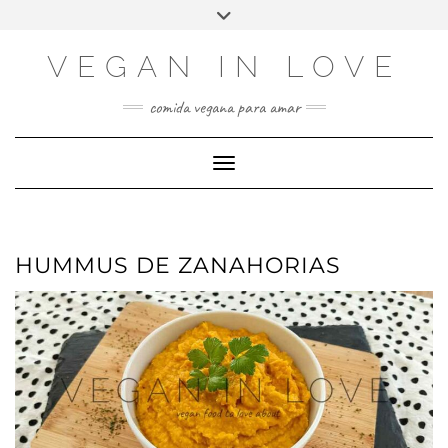
Skip
Saltar
Elegir
Alternar
to
al
un
la
Recipe
contenido
idioma
cabecera
VEGAN IN LOVE
comida vegana para amar
Cambiar modo de navegación
HUMMUS DE ZANAHORIAS