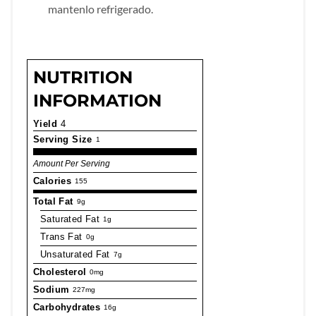
mantenlo refrigerado.
NUTRITION
INFORMATION
Yield
4
Serving Size
1
Amount Per Serving
Calories
155
Total Fat
9g
Saturated Fat
1g
Trans Fat
0g
Unsaturated Fat
7g
Cholesterol
0mg
Sodium
227mg
Carbohydrates
16g