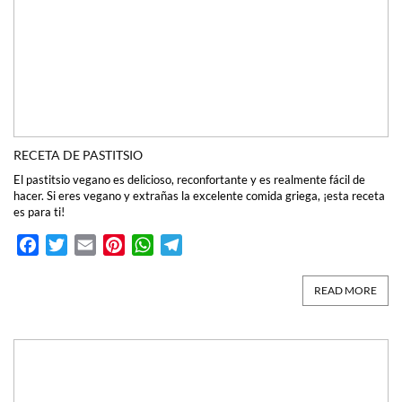
RECETA DE PASTITSIO
El pastitsio vegano es delicioso, reconfortante y es realmente fácil de
hacer. Si eres vegano y extrañas la excelente comida griega, ¡esta receta
es para ti!
Facebook
Twitter
Email
Pinterest
WhatsApp
Telegram
READ MORE