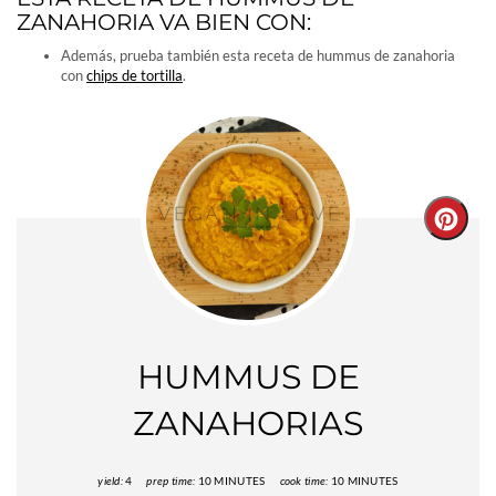
ZANAHORIA VA BIEN CON:
Además, prueba también esta receta de hummus de zanahoria
con
chips de tortilla
.
Creat
Pinter
Pin
HUMMUS DE
ZANAHORIAS
yield:
4
prep time:
10 MINUTES
cook time:
10 MINUTES