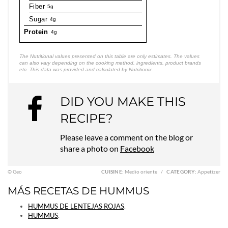
Fiber
5g
Sugar
4g
Protein
4g
The Nutritional values presented on this table are only estimates. The values
can also vary depending on the cooking method, ingredients, product brands
etc. This data was provided and calculated by Nutritionix.
DID YOU MAKE THIS
RECIPE?
Please leave a comment on the blog or
share a photo on
Facebook
© Geo
CUISINE:
Medio oriente
/
CATEGORY:
Appetizer
MÁS RECETAS DE HUMMUS
HUMMUS DE LENTEJAS ROJAS
.
HUMMUS
.