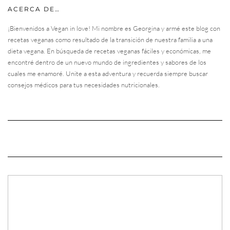
ACERCA DE…
¡Bienvenidos a Vegan in love! Mi nombre es Georgina y armé este blog con
recetas veganas como resultado de la transición de nuestra familia a una
dieta vegana. En búsqueda de recetas veganas fáciles y económicas, me
encontré dentro de un nuevo mundo de ingredientes y sabores de los
cuales me enamoré. Unite a esta adventura y recuerda siempre buscar
consejos médicos para tus necesidades nutricionales.