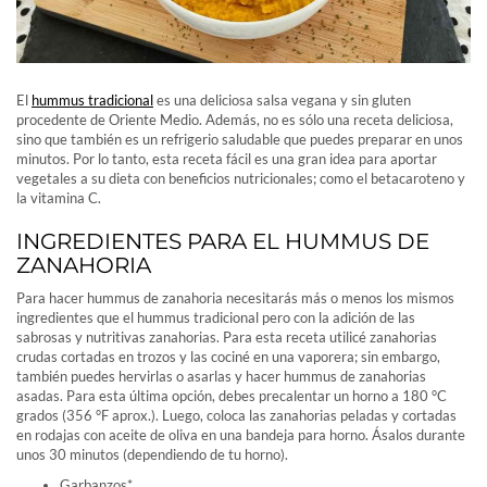
El
hummus tradicional
es una deliciosa salsa vegana y sin gluten
procedente de Oriente Medio. Además, no es sólo una receta deliciosa,
sino que también es un refrigerio saludable que puedes preparar en unos
minutos. Por lo tanto, esta receta fácil es una gran idea para aportar
vegetales a su dieta con beneficios nutricionales; como el betacaroteno y
la vitamina C.
INGREDIENTES PARA EL HUMMUS DE
ZANAHORIA
Para hacer hummus de zanahoria necesitarás más o menos los mismos
ingredientes que el hummus tradicional pero con la adición de las
sabrosas y nutritivas zanahorias. Para esta receta utilicé zanahorias
crudas cortadas en trozos y las cociné en una vaporera; sin embargo,
también puedes hervirlas o asarlas y hacer hummus de zanahorias
asadas. Para esta última opción, debes precalentar un horno a 180 °C
grados (356 °F aprox.). Luego, coloca las zanahorias peladas y cortadas
en rodajas con aceite de oliva en una bandeja para horno. Ásalos durante
unos 30 minutos (dependiendo de tu horno).
Garbanzos*.