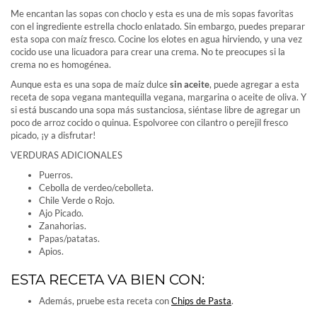
Me encantan las sopas con choclo y esta es una de mis sopas favoritas
con el ingrediente estrella choclo enlatado. Sin embargo, puedes preparar
esta sopa con maíz fresco. Cocine los elotes en agua hirviendo, y una vez
cocido use una licuadora para crear una crema. No te preocupes si la
crema no es homogénea.
Aunque esta es una sopa de maíz dulce
sin aceite
, puede agregar a esta
receta de sopa vegana mantequilla vegana, margarina o aceite de oliva. Y
si está buscando una sopa más sustanciosa, siéntase libre de agregar un
poco de arroz cocido o quinua. Espolvoree con cilantro o perejil fresco
picado, ¡y a disfrutar!
VERDURAS ADICIONALES
Puerros.
Cebolla de verdeo/cebolleta.
Chile Verde o Rojo.
Ajo Picado.
Zanahorias.
Papas/patatas.
Apios.
ESTA RECETA VA BIEN CON:
Además, pruebe esta receta con
Chips de Pasta
.