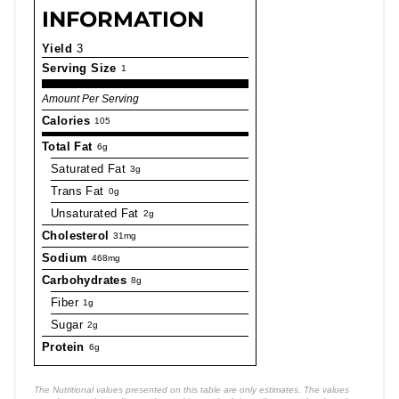
INFORMATION
Yield
3
Serving Size
1
Amount Per Serving
Calories
105
Total Fat
6g
Saturated Fat
3g
Trans Fat
0g
Unsaturated Fat
2g
Cholesterol
31mg
Sodium
468mg
Carbohydrates
8g
Fiber
1g
Sugar
2g
Protein
6g
The Nutritional values presented on this table are only estimates. The values