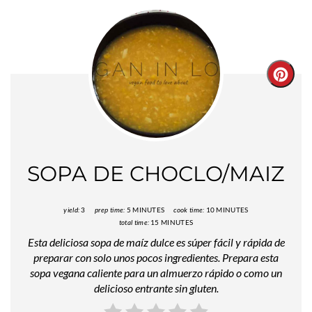
Creat
Pinter
Pin
SOPA DE CHOCLO/MAIZ
yield:
3
prep time:
5 MINUTES
cook time:
10 MINUTES
total time:
15 MINUTES
Esta deliciosa sopa de maíz dulce es súper fácil y rápida de
preparar con solo unos pocos ingredientes. Prepara esta
sopa vegana caliente para un almuerzo rápido o como un
delicioso entrante sin gluten.