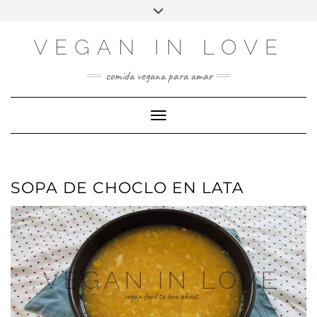
Skip
Saltar
Elegir
Alternar
to
al
un
la
Recipe
contenido
idioma
cabecera
VEGAN IN LOVE
comida vegana para amar
Cambiar modo de navegación
SOPA DE CHOCLO EN LATA