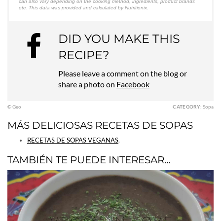
can also vary depending on the cooking method, ingredients, product brands
etc. This data was provided and calculated by Nutritionix.
DID YOU MAKE THIS
RECIPE?
Please leave a comment on the blog or
share a photo on
Facebook
© Geo
CATEGORY:
Sopa
MÁS DELICIOSAS RECETAS DE SOPAS
RECETAS DE SOPAS VEGANAS
.
TAMBIÉN TE PUEDE INTERESAR…